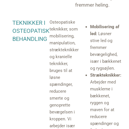
fremmer heling.
TEKNIKKER I
Osteopatiske
Mobilisering af
teknikker, som
OSTEOPATISK
led:
Løsner
mobilisering,
BEHANDLING
stive led og
manipulation,
fremmer
strækteknikker
bevægelighed,
og kranielle
især i bækkenet
teknikker,
og rygsøjlen.
bruges til at
Strækteknikker:
løsne
Arbejder med
spændinger,
musklerne i
reducere
bækkenet,
smerte og
ryggen og
genoprette
maven for at
bevægelsen i
reducere
kroppen. Vi
spændinger og
arbejder især