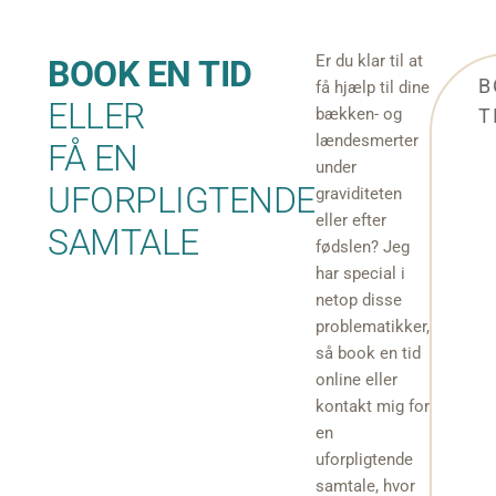
Er du klar til at
BOOK EN TID
B
få hjælp til dine
ELLER
bækken- og
T
lændesmerter
FÅ EN
under
UFORPLIGTENDE
graviditeten
eller efter
SAMTALE
fødslen? Jeg
har special i
netop disse
problematikker,
så book en tid
online eller
kontakt mig for
en
uforpligtende
samtale, hvor