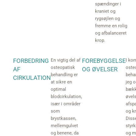
spændinger i
kraniet og
rygsøjlen og
fremme en rolig
og afbalanceret
krop.
FORBEDRING
FOREBYGGELSE
En vigtig del af
I ko
osteopatisk
oste
AF
OG ØVELSER
behandling er
beha
CIRKULATION
at sikre en
jeg 
optimal
bækk
blodcirkulation,
øvels
især i områder
afsp
som
og k
brystkassen,
Diss
mellemgulvet
styr
og benene, da
og m