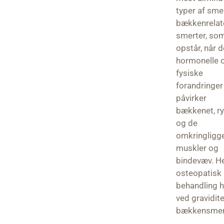
typer af sme
bækkenrelat
smerter, so
opstår, når d
hormonelle 
fysiske
forandringer
påvirker
bækkenet, r
og de
omkringligg
muskler og
bindevæv. H
osteopatisk
behandling 
ved gravidit
bækkensmer