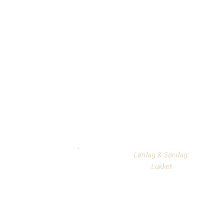
kroppens
naturlige balance
Åbningstider
Mandag:
8:30 –
Lørdag & Søndag:
13:00
Lukket
Tirsdag:
8:30 –
13:00
Onsdag:
8:30 –
13:00