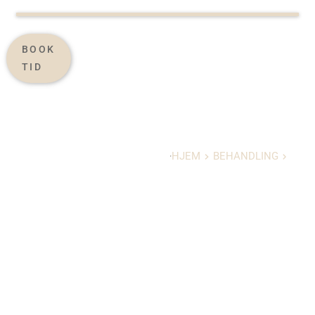
BOOK
TID
GRAVIDITET
HJEM
BEHANDLING
GRAVIDITET OG EFTERF
ØDSEL
OG
EFTERFØDSEL