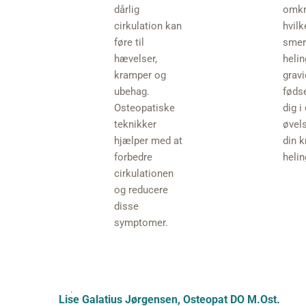
dårlig
omkr
cirkulation kan
hvilk
føre til
smer
hævelser,
heli
kramper og
gravi
ubehag.
fødse
Osteopatiske
dig i
teknikker
øvels
hjælper med at
din 
forbedre
heli
cirkulationen
og reducere
disse
symptomer.
Lise Galatius Jørgensen, Osteopat DO M.Ost.