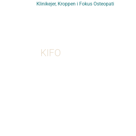
Klinikejer, Kroppen i Fokus Osteopati
DIN
Det er stort at
I min klinik på
blive mor! Og
Østerbro tilbyder
OPLEVELSE
jeg osteopatisk
det er
behandling af
HOS
KIFO
krævende for
bækkenrelatered
kroppen, så
smerter med
kompetent
fokus på en
støtte og
grundig
behandling er
undersøgelse og
en god start
en individuelt
på
tilpasset
moderskabet.
behandlingsplan.
Målet er at lindre
smerter og
genskabe