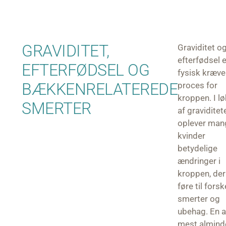
GRAVIDITET,
Graviditet o
efterfødsel e
EFTERFØDSEL OG
fysisk kræv
BÆKKENRELATEREDE
proces for
kroppen. I l
SMERTER
af graviditet
oplever man
kvinder
betydelige
ændringer i
kroppen, der
føre til forsk
smerter og
ubehag. En a
mest almind